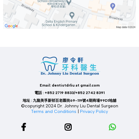
Email: dentistdrliu at gmail.com
電話 : +852 2719 8833/+852 2742 8391
地址 : 九龍美孚新邨百老匯街69-119號4期商場99D1地舖
©copyright 2024 Dr. Johnny Liu Dental Surgeon
Terms and Conditions
|
Privacy Policy